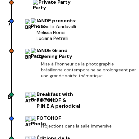
Private Party
IANDE presents:
7
Rochelle Zandavalli
Melissa Flores
Luciana Petrelli
IANDE Grand
Opening Party
Mise à l'honneur de la photographie
brésilienne contemporaine se prolongeant par
une grande soirée thématique.
Breakfast with
8
FOTOHOF &
P.IN.E.A periodical
FOTOHOF
Projections dans la salle immersive.
Éditions de la